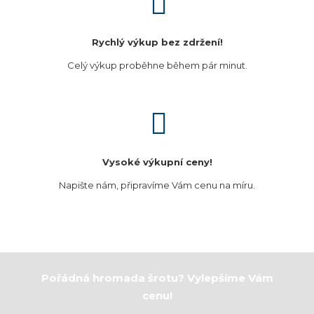
Rychlý výkup bez zdržení!
Celý výkup proběhne během pár minut.
Vysoké výkupní ceny!
Napište nám, připravíme Vám cenu na míru.
Pořádná hromada š
rotu
? Vylepšíme Vám
cenu!