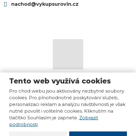
nachod@vykupsurovin.cz
Mapa stránek
|
Podmínky použití
|
Bezpečnost a ochrana
Tento web využívá cookies
osobních údajů
Pro chod webu jsou aktivovány nezbytné soubory
© 2026, VS Výkup Surovin s.r.o., vytvořila eBRÁNA s.r.o.
cookies. Pro plnohodnotné poskytování služeb,
personalizaci reklam a analýzu návštěvnosti je však
nutné povolit i volitelné cookies. Kliknutím na
tlačítko Souhlasím je zapnete.
Zobrazit
Tento web je chráněn pomocí Google ReCAPTCHA a platí
podrobnosti
pro něj
zásady ochrany osobních údajů
a
smluvní podmínky