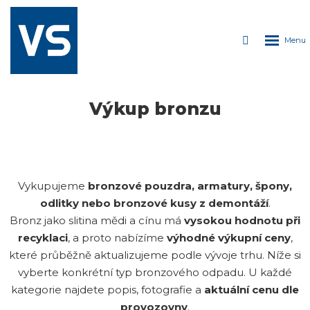
ROZDÁVÁME
PIVO
Rozbale
Vyhledáván
Každých 150kg
kovu
menu
= plechovka
lahodného
moku!
Výkup bronzu
Vykupujeme
bronzové pouzdra, armatury, špony,
odlitky nebo bronzové kusy z demontáží
.
Bronz jako slitina mědi a cínu má
vysokou hodnotu při
recyklaci
, a proto nabízíme
výhodné výkupní ceny
,
které průběžně aktualizujeme podle vývoje trhu. Níže si
vyberte konkrétní typ bronzového odpadu. U každé
kategorie najdete popis, fotografie a
aktuální cenu dle
provozovny
.