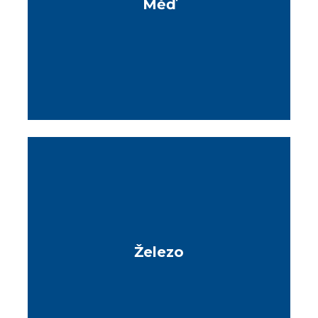
Měď
Železo