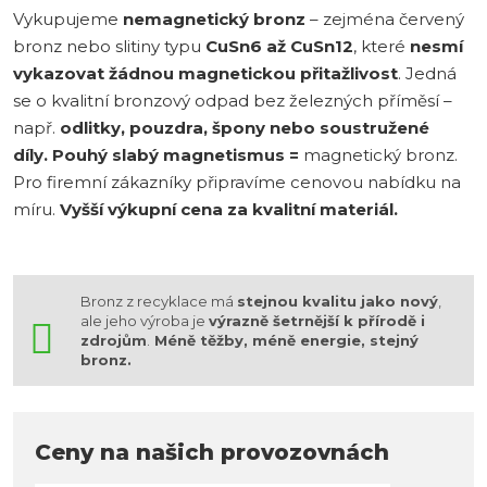
Vykupujeme
nemagnetický bronz
– zejména červený
bronz nebo slitiny typu
CuSn6 až CuSn12
, které
nesmí
vykazovat žádnou magnetickou přitažlivost
. Jedná
se o kvalitní bronzový odpad bez železných příměsí –
např.
odlitky, pouzdra, špony nebo soustružené
díly.
Pouhý slabý magnetismus =
magnetický bronz.
Pro firemní zákazníky připravíme cenovou nabídku na
míru.
Vyšší výkupní cena za kvalitní materiál.
Bronz z recyklace má
stejnou kvalitu jako nový
,
ale jeho výroba je
výrazně šetrnější k přírodě i
zdrojům
.
Méně těžby, méně energie, stejný
bronz.
Ceny na našich provozovnách