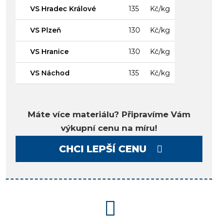
VS Hradec Králové
135
Kč/kg
VS Plzeň
130
Kč/kg
VS Hranice
130
Kč/kg
VS Náchod
135
Kč/kg
Máte více materiálu? Připravíme Vám
výkupní cenu na míru!
CHCI LEPŠÍ CENU