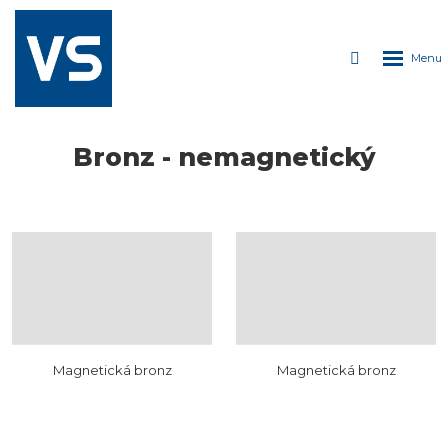
ROZDÁVÁME
PIVO
Rozbale
Vyhledáván
Každých 150kg
kovu
menu
= plechovka
lahodného
moku!
Bronz - nemagnetický
Magnetická bronz
Magnetická bronz