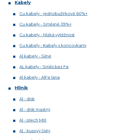
Kabely
Cu kabely - jednobužírkové 60%+
Cu kabely - Směsné 39%+
Cu kabely - Nízká výtěžnost
Cu kabely - Kabely s koncovkami
Al kabely - Silné
AL kabely - Směs bez Fe
Al kabely - AlFe lana
Hliník
Al - drát
Al - drát mastný
Al - plech MIX
Al - kusový čistý