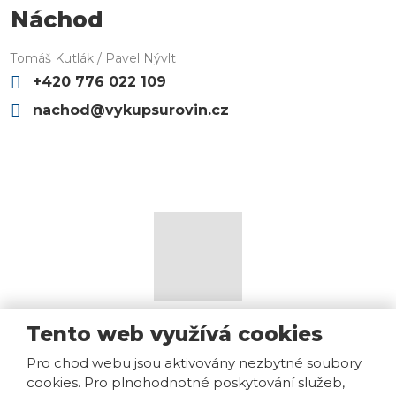
Náchod
Tomáš Kutlák / Pavel Nývlt
+420 776 022 109
nachod@vykupsurovin.cz
Mapa stránek
|
Podmínky použití
|
Bezpečnost a ochrana
Tento web využívá cookies
osobních údajů
Pro chod webu jsou aktivovány nezbytné soubory
© 2026, VS Výkup Surovin s.r.o., vytvořila eBRÁNA s.r.o.
cookies. Pro plnohodnotné poskytování služeb,