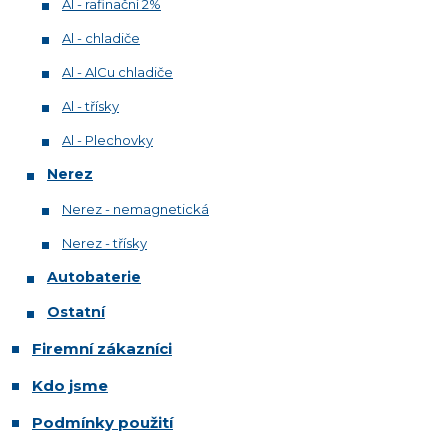
Al - rafinační 2%
Al - chladiče
Al - AlCu chladiče
Al - třísky
Al - Plechovky
Nerez
Nerez - nemagnetická
Nerez - třísky
Autobaterie
Ostatní
Firemní zákazníci
Kdo jsme
Podmínky použití