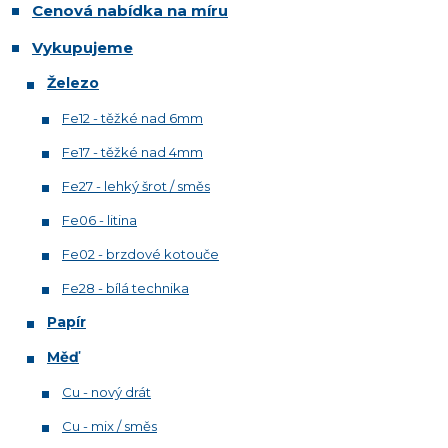
Cenová nabídka na míru
Vykupujeme
Železo
Fe12 - těžké nad 6mm
Fe17 - těžké nad 4mm
Fe27 - lehký šrot / směs
Fe06 - litina
Fe02 - brzdové kotouče
Fe28 - bílá technika
Papír
Měď
Cu - nový drát
Cu - mix / směs