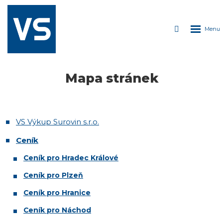
ROZDÁVÁME
PIVO
Rozbale
Vyhledáván
Každých 150kg
kovu
menu
= plechovka
lahodného
moku!
Mapa stránek
VS Výkup Surovin s.r.o.
Ceník
Ceník pro Hradec Králové
Ceník pro Plzeň
Ceník pro Hranice
Ceník pro Náchod