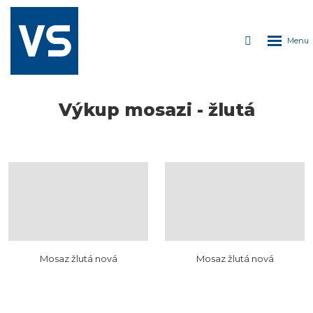
ROZDÁVÁME
PIVO
Rozbale
Vyhledáván
Každých 150kg
kovu
menu
= plechovka
lahodného
moku!
Výkup mosazi - žlutá
Mosaz žlutá nová
Mosaz žlutá nová