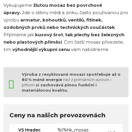
Vykupujeme
žlutou mosaz bez povrchové
úpravy.
Jde o slitinu mědi a zinku, často používanou pro
výrobu
armatur, kohoutků, ventilů, fitinek,
ozdobných prvků nebo technických součástek
.
Přijímáme jak
kusový šrot
,
tak plechy
bez železných
nebo plastových příměsí
. Čím čistší mosaz přivezete,
tím
výhodnější výkupní cenu
vám nabídneme.
Výroba z recyklované mosazi spotřebuje až o
80 % méně energie
než z primárních surovin –
přitom
si zachovává plnou funkční i
materiálovou kvalitu.
Ceny na našich provozovnách
VS Hradec
%t%hk_mosaz-