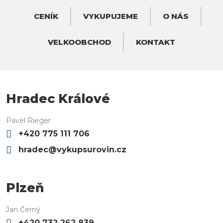
CENÍK
VYKUPUJEME
O NÁS
VELKOOBCHOD
KONTAKT
Hradec Králové
Pavel Rieger
+420 775 111 706
hradec@vykupsurovin.cz
Plzeň
Jan Černý
+420 732 262 839