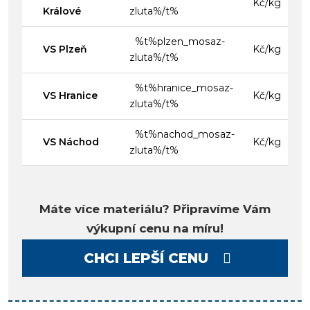
Kč/kg
Králové
zluta%/t%
%t%plzen_mosaz-
VS Plzeň
Kč/kg
zluta%/t%
%t%hranice_mosaz-
VS Hranice
Kč/kg
zluta%/t%
%t%nachod_mosaz-
VS Náchod
Kč/kg
zluta%/t%
Máte více materiálu? Připravíme Vám
výkupní cenu na míru!
CHCI LEPŠÍ CENU