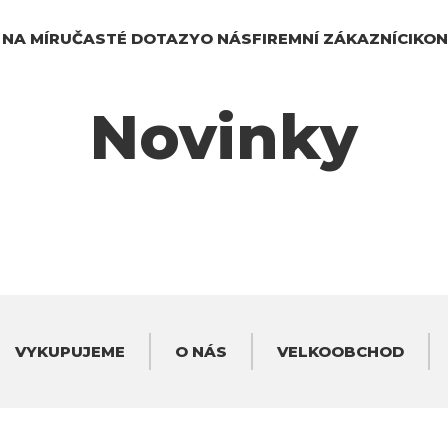
 NA MÍRU
ČASTÉ DOTAZY
O NÁS
FIREMNÍ ZÁKAZNÍCI
KON
Novinky
VYKUPUJEME
O NÁS
VELKOOBCHOD