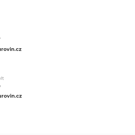
7
rovin.cz
lt
9
rovin.cz