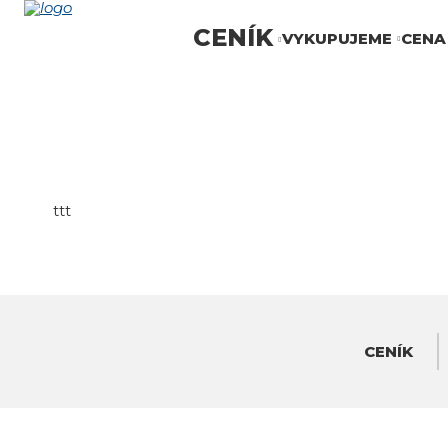
Každých 150kg
kovu = plechovka
CENÍK
VYKUPUJEME
CENA
lahodného moku!
ttt
CENÍK