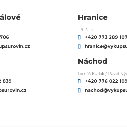
álové
Hranice
Jiří Pala
 706
+420 773 289 10
psurovin.cz
hranice@vykupsu
Náchod
Tomáš Kutlák / Pavel Nýv
2 839
+420 776 022 10
surovin.cz
nachod@vykupsu