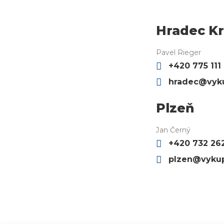
Hradec Kr
Pavel Rieger
+420 775 111
hradec@vyku
Plzeň
Jan Černý
+420 732 26
plzen@vykup