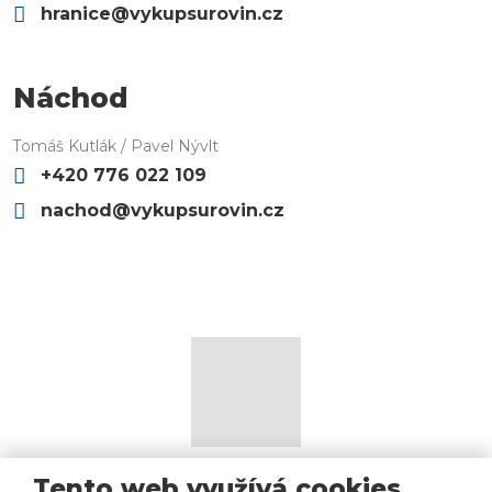
hranice@vykupsurovin.cz
Náchod
Tomáš Kutlák / Pavel Nývlt
+420 776 022 109
nachod@vykupsurovin.cz
Mapa stránek
|
Podmínky použití
|
Bezpečnost a ochrana
Tento web využívá cookies