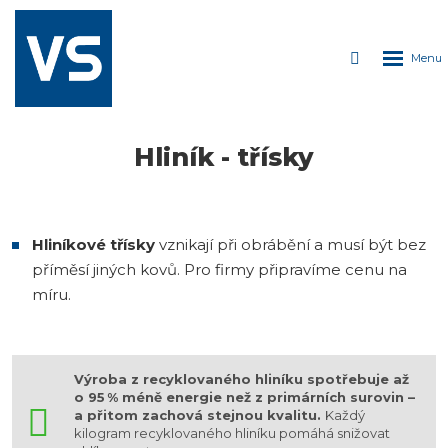
ROZDÁVÁME
PIVO
Rozbale
Vyhledáván
Každých 150kg
kovu
menu
= plechovka
lahodného
moku!
Hliník - třísky
Hliníkové třísky
vznikají při obrábění a musí být bez
příměsí jiných kovů. Pro firmy připravíme cenu na
míru.
Výroba z recyklovaného hliníku spotřebuje až
o 95 % méně energie než z primárních surovin –
a přitom zachová stejnou kvalitu.
Každý
kilogram recyklovaného hliníku pomáhá snižovat