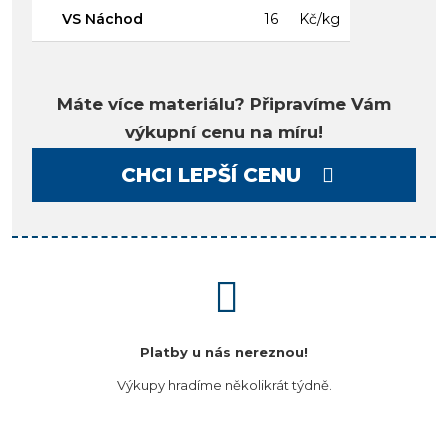
VS Náchod
16
Kč/kg
Máte více materiálu? Připravíme Vám
výkupní cenu na míru!
CHCI LEPŠÍ CENU
Platby u nás nereznou!
Výkupy hradíme několikrát týdně.