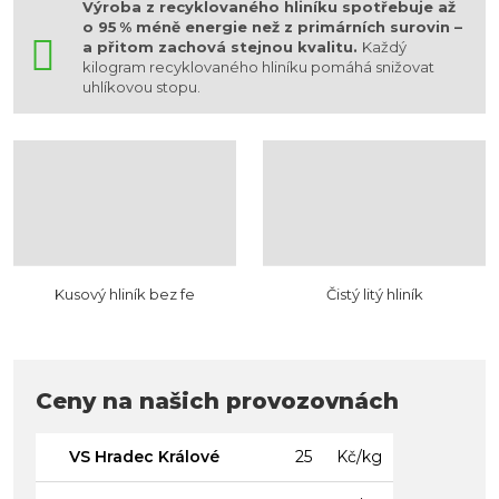
Výroba z recyklovaného hliníku spotřebuje až
o 95 % méně energie než z primárních surovin –
a přitom zachová stejnou kvalitu.
Každý
kilogram recyklovaného hliníku pomáhá snižovat
uhlíkovou stopu.
Kusový hliník bez fe
Čistý litý hliník
Ceny na našich provozovnách
VS Hradec Králové
25
Kč/kg