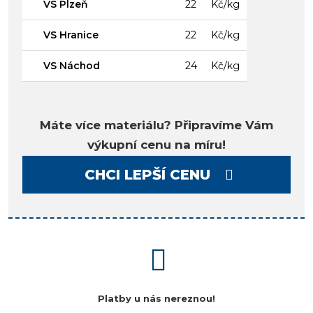
VS Plzeň
22
Kč/kg
VS Hranice
22
Kč/kg
VS Náchod
24
Kč/kg
Máte více materiálu? Připravíme Vám
výkupní cenu na míru!
CHCI LEPŠÍ CENU
Platby u nás nereznou!