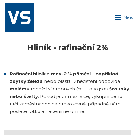
ROZDÁVÁME
PIVO
Rozbale
Vyhledáván
Každých 150kg
kovu
menu
= plechovka
lahodného
moku!
Hliník - rafinační 2%
Rafinační hliník s max. 2 % příměsí – například
zbytky železa
nebo plastu. Znečištění odpovídá
malému
množství drobných částí, jako jsou
šroubky
nebo štefty
. Pokud je příměsí více, výkupní cenu
určí zaměstnanec na provozovně, případně nám
pošlete fotku a naceníme online.