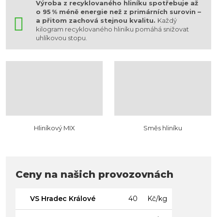
Výroba z recyklovaného hliníku spotřebuje až
o 95 % méně energie než z primárních surovin –
a přitom zachová stejnou kvalitu.
Každý
kilogram recyklovaného hliníku pomáhá snižovat
uhlíkovou stopu.
Hliníkový MIX
Směs hliníku
Ceny na našich provozovnách
VS Hradec Králové
40
Kč/kg