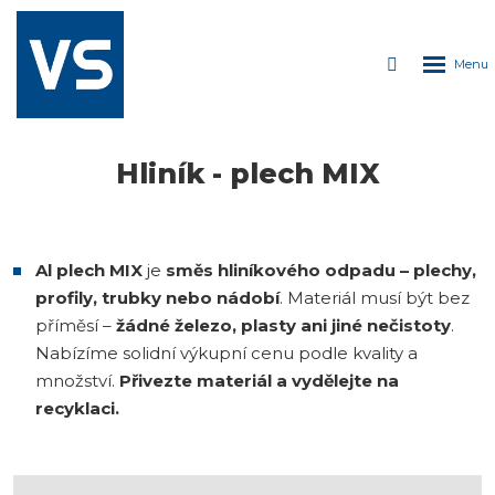
ROZDÁVÁME
PIVO
Rozbale
Vyhledáván
Každých 150kg
kovu
menu
= plechovka
lahodného
moku!
Hliník - plech MIX
Al plech MIX
je
směs hliníkového odpadu – plechy,
profily, trubky nebo nádobí
. Materiál musí být bez
příměsí –
žádné železo, plasty ani jiné nečistoty
.
Nabízíme solidní výkupní cenu podle kvality a
množství.
Přivezte materiál a vydělejte na
recyklaci.