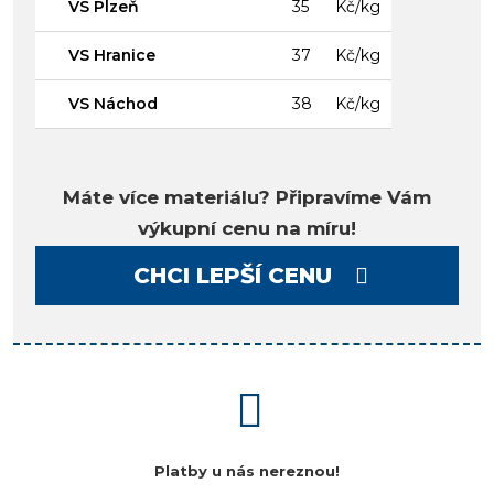
VS Plzeň
35
Kč/kg
VS Hranice
37
Kč/kg
VS Náchod
38
Kč/kg
Máte více materiálu? Připravíme Vám
výkupní cenu na míru!
CHCI LEPŠÍ CENU
Platby u nás nereznou!