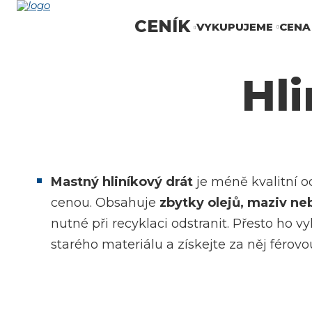
Každých 150kg
kovu = plechovka
CENÍK
VYKUPUJEME
CENA
lahodného moku!
Hli
Mastný hliníkový drát
je méně kvalitní o
cenou. Obsahuje
zbytky olejů, maziv ne
nutné při recyklaci odstranit. Přesto ho 
starého materiálu a získejte za něj férovo